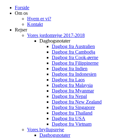
Forside
Om os
Hvem er vi?
Kontakt
Rejser
Vores jordomrejse 2017-2018
Dagbogsnotater
Dagbog fra Australien
Dagbog fra Cambodja
Dagbog fra Cook-øerne
Dagbog fra Filippinerne
Dagbog fra Indien
Dagbog fra Indonesien
Dagbog fra Laos
Dagbog fra Malaysia
Dagbog fra Myanmar
Dagbog fra Nepal
Dagbog fra New Zealand
Dagbog fra Singapore
Dagbog fra Thailand
Dagbog fra USA
Dagbog fra Vietnam
Vores bryllupsrejse
Dagbogsnotater