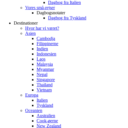
Dagbog fra Italien
Vores små-rejser
Dagbogsnotater
Dagbog fra Tyskland
Destinationer
Hvor har vi været?
Asien
Cambodja
Filippinerne
Indien
Indonesien
Laos
Malaysia
Myanmar
Nepal
Singapore
Thailand
Vietnam
Europa
Italien
Tyskland
Oceanien
Australien
Cook-øerne
New Zealand