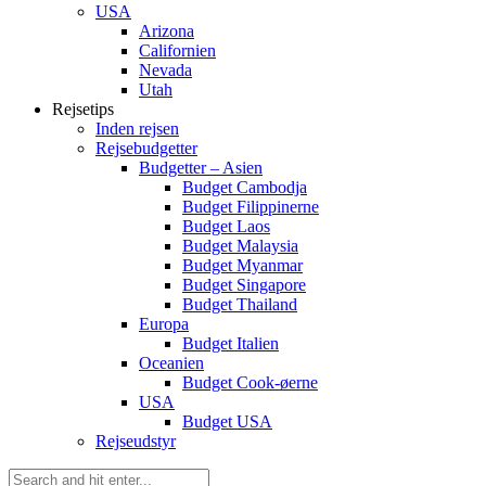
USA
Arizona
Californien
Nevada
Utah
Rejsetips
Inden rejsen
Rejsebudgetter
Budgetter – Asien
Budget Cambodja
Budget Filippinerne
Budget Laos
Budget Malaysia
Budget Myanmar
Budget Singapore
Budget Thailand
Europa
Budget Italien
Oceanien
Budget Cook-øerne
USA
Budget USA
Rejseudstyr