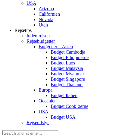
USA
Arizona
Californien
Nevada
Utah
Rejsetips
Inden rejsen
Rejsebudgetter
Budgetter – Asien
Budget Cambodja
Budget Filippinerne
Budget Laos
Budget Malaysia
Budget Myanmar
Budget Singapore
Budget Thailand
Europa
Budget Italien
Oceanien
Budget Cook-øerne
USA
Budget USA
Rejseudstyr