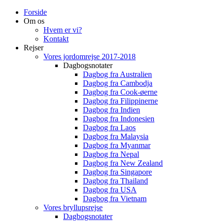
Forside
Om os
Hvem er vi?
Kontakt
Rejser
Vores jordomrejse 2017-2018
Dagbogsnotater
Dagbog fra Australien
Dagbog fra Cambodja
Dagbog fra Cook-øerne
Dagbog fra Filippinerne
Dagbog fra Indien
Dagbog fra Indonesien
Dagbog fra Laos
Dagbog fra Malaysia
Dagbog fra Myanmar
Dagbog fra Nepal
Dagbog fra New Zealand
Dagbog fra Singapore
Dagbog fra Thailand
Dagbog fra USA
Dagbog fra Vietnam
Vores bryllupsrejse
Dagbogsnotater