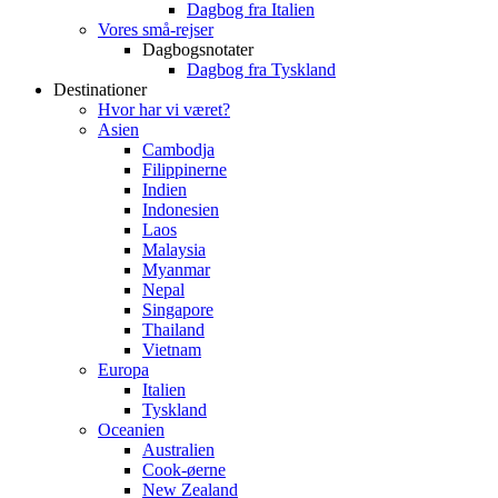
Dagbog fra Italien
Vores små-rejser
Dagbogsnotater
Dagbog fra Tyskland
Destinationer
Hvor har vi været?
Asien
Cambodja
Filippinerne
Indien
Indonesien
Laos
Malaysia
Myanmar
Nepal
Singapore
Thailand
Vietnam
Europa
Italien
Tyskland
Oceanien
Australien
Cook-øerne
New Zealand