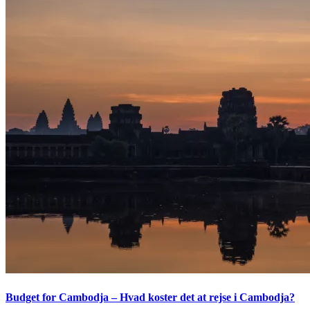
Budget for Cambodja – Hvad koster det at rejse i Cambodja?