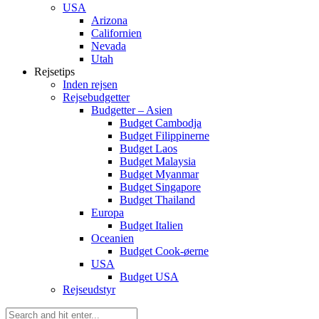
USA
Arizona
Californien
Nevada
Utah
Rejsetips
Inden rejsen
Rejsebudgetter
Budgetter – Asien
Budget Cambodja
Budget Filippinerne
Budget Laos
Budget Malaysia
Budget Myanmar
Budget Singapore
Budget Thailand
Europa
Budget Italien
Oceanien
Budget Cook-øerne
USA
Budget USA
Rejseudstyr