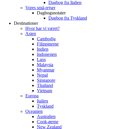
Dagbog fra Italien
Vores små-rejser
Dagbogsnotater
Dagbog fra Tyskland
Destinationer
Hvor har vi været?
Asien
Cambodja
Filippinerne
Indien
Indonesien
Laos
Malaysia
Myanmar
Nepal
Singapore
Thailand
Vietnam
Europa
Italien
Tyskland
Oceanien
Australien
Cook-øerne
New Zealand