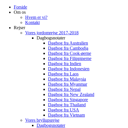
Forside
Om os
Hvem er vi?
Kontakt
Rejser
Vores jordomrejse 2017-2018
Dagbogsnotater
Dagbog fra Australien
Dagbog fra Cambodja
Dagbog fra Cook-øerne
Dagbog fra Filippinerne
Dagbog fra Indien
Dagbog fra Indonesien
Dagbog fra Laos
Dagbog fra Malaysia
Dagbog fra Myanmar
Dagbog fra Nepal
Dagbog fra New Zealand
Dagbog fra Singapore
Dagbog fra Thailand
Dagbog fra USA
Dagbog fra Vietnam
Vores bryllupsrejse
Dagbogsnotater