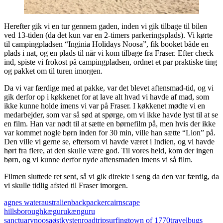
Herefter gik vi en tur gennem gaden, inden vi gik tilbage til bilen
ved 13-tiden (da det kun var en 2-timers parkeringsplads). Vi kørte
til campingpladsen “Inginia Holidays Noosa”, fik booket både en
plads i nat, og en plads til når vi kom tilbage fra Fraser. Efter check
ind, spiste vi frokost på campingpladsen, ordnet et par praktiske ting
og pakket om til turen imorgen.
Da vi var færdige med at pakke, var det blevet aftensmad-tid, og vi
gik derfor op i køkkenet for at lave alt hvad vi havde af mad, som
ikke kunne holde imens vi var på Fraser. I køkkenet mødte vi en
medarbejder, som var så sød at spørge, om vi ikke havde lyst til at se
en film. Han var nødt til at sætte en børnefilm på, men hvis der ikke
var kommet nogle børn inden for 30 min, ville han sætte “Lion” på.
Den ville vi gerne se, eftersom vi havde været i Indien, og vi havde
hørt fra flere, at den skulle være god. Til vores held, kom der ingen
børn, og vi kunne derfor nyde aftensmaden imens vi så film.
Filmen sluttede ret sent, så vi gik direkte i seng da den var færdig, da
vi skulle tidlig afsted til Fraser imorgen.
agnes water
australien
backpacker
cairns
cape
hillsborough
kæguru
kænguru
sanctuary
noosa
østkysten
roadtrip
surfing
town of 1770
travelbugs