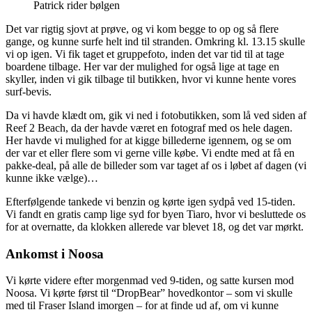
Patrick rider bølgen
Det var rigtig sjovt at prøve, og vi kom begge to op og så flere
gange, og kunne surfe helt ind til stranden. Omkring kl. 13.15 skulle
vi op igen. Vi fik taget et gruppefoto, inden det var tid til at tage
boardene tilbage. Her var der mulighed for også lige at tage en
skyller, inden vi gik tilbage til butikken, hvor vi kunne hente vores
surf-bevis.
Da vi havde klædt om, gik vi ned i fotobutikken, som lå ved siden af
Reef 2 Beach, da der havde været en fotograf med os hele dagen.
Her havde vi mulighed for at kigge billederne igennem, og se om
der var et eller flere som vi gerne ville købe. Vi endte med at få en
pakke-deal, på alle de billeder som var taget af os i løbet af dagen (vi
kunne ikke vælge)…
Efterfølgende tankede vi benzin og kørte igen sydpå ved 15-tiden.
Vi fandt en gratis camp lige syd for byen Tiaro, hvor vi besluttede os
for at overnatte, da klokken allerede var blevet 18, og det var mørkt.
Ankomst i Noosa
Vi kørte videre efter morgenmad ved 9-tiden, og satte kursen mod
Noosa. Vi kørte først til “DropBear” hovedkontor – som vi skulle
med til Fraser Island imorgen – for at finde ud af, om vi kunne