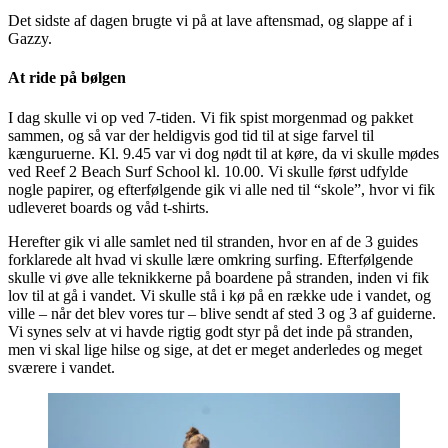
Det sidste af dagen brugte vi på at lave aftensmad, og slappe af i
Gazzy.
At ride på bølgen
I dag skulle vi op ved 7-tiden. Vi fik spist morgenmad og pakket
sammen, og så var der heldigvis god tid til at sige farvel til
kænguruerne. Kl. 9.45 var vi dog nødt til at køre, da vi skulle mødes
ved Reef 2 Beach Surf School kl. 10.00. Vi skulle først udfylde
nogle papirer, og efterfølgende gik vi alle ned til “skole”, hvor vi fik
udleveret boards og våd t-shirts.
Herefter gik vi alle samlet ned til stranden, hvor en af de 3 guides
forklarede alt hvad vi skulle lære omkring surfing. Efterfølgende
skulle vi øve alle teknikkerne på boardene på stranden, inden vi fik
lov til at gå i vandet. Vi skulle stå i kø på en række ude i vandet, og
ville – når det blev vores tur – blive sendt af sted 3 og 3 af guiderne.
Vi synes selv at vi havde rigtig godt styr på det inde på stranden,
men vi skal lige hilse og sige, at det er meget anderledes og meget
sværere i vandet.