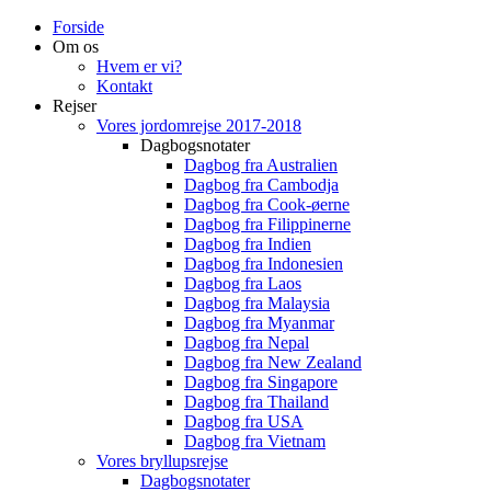
Forside
Om os
Hvem er vi?
Kontakt
Rejser
Vores jordomrejse 2017-2018
Dagbogsnotater
Dagbog fra Australien
Dagbog fra Cambodja
Dagbog fra Cook-øerne
Dagbog fra Filippinerne
Dagbog fra Indien
Dagbog fra Indonesien
Dagbog fra Laos
Dagbog fra Malaysia
Dagbog fra Myanmar
Dagbog fra Nepal
Dagbog fra New Zealand
Dagbog fra Singapore
Dagbog fra Thailand
Dagbog fra USA
Dagbog fra Vietnam
Vores bryllupsrejse
Dagbogsnotater