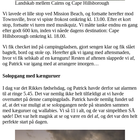
Landskab mellem Cairns og Cape Hillsborough
Vi lavede et lille stop ved Mission Beach, og fortsatte herefter mod
Townsville, hvor vi spiste frokost omkring kl. 13.00. Efter et kort
stop, fortsatte vi turen med musikquiz. Vi måtte tanke endnu en gang
efter godt 600 km, inden vi nåede dagens destination: Cape
Hillsborough omkring kl. 18.00.
Vi fik checket ind på campingpladsen, gjort sengen klar og fik slået
bagtelt, bord og stole op. Herefter gik vi igang med aftensmaden,
hvor vi fik selskab af en kænguru! Resten af aftenen slappede vi af,
og Patrick var igang med at arrangere imorgen…
Solopgang med kænguruer
I dag var det Rikkes fødselsdag, og Patrick havde derfor sat alarmen
til at ringe 5.45. Det var nemlig ikke helt tilfældigt at vi havde
overnattet på denne campingplads. Patrick havde nemlig fundet ud
af, at det var muligt at se solopgangen nede på stranden sammen
med kæguruer og wallabies. Vi så 11 i alt, og de var simpelthen SÅ
søde! Det var helt magisk at se og være en del af, og det var den helt
perfekte start på dagen.