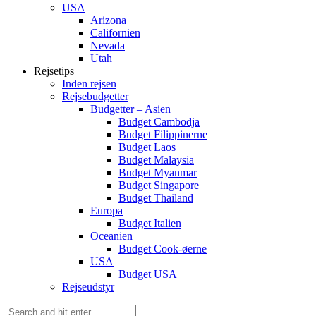
USA
Arizona
Californien
Nevada
Utah
Rejsetips
Inden rejsen
Rejsebudgetter
Budgetter – Asien
Budget Cambodja
Budget Filippinerne
Budget Laos
Budget Malaysia
Budget Myanmar
Budget Singapore
Budget Thailand
Europa
Budget Italien
Oceanien
Budget Cook-øerne
USA
Budget USA
Rejseudstyr