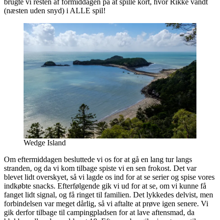
brugte vi resten af formiddagen på at spille kort, hvor Rikke vandt
(næsten uden snyd) i ALLE spil!
Wedge Island
Om eftermiddagen besluttede vi os for at gå en lang tur langs
stranden, og da vi kom tilbage spiste vi en sen frokost. Det var
blevet lidt overskyet, så vi lagde os ind for at se serier og spise vores
indkøbte snacks. Efterfølgende gik vi ud for at se, om vi kunne få
fanget lidt signal, og få ringet til familien. Det lykkedes delvist, men
forbindelsen var meget dårlig, så vi aftalte at prøve igen senere. Vi
gik derfor tilbage til campingpladsen for at lave aftensmad, da