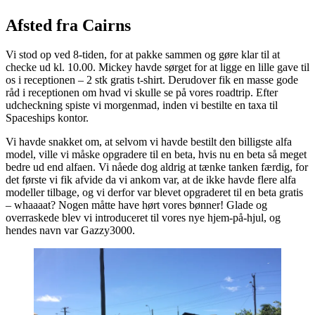
Afsted fra Cairns
Vi stod op ved 8-tiden, for at pakke sammen og gøre klar til at
checke ud kl. 10.00. Mickey havde sørget for at ligge en lille gave til
os i receptionen – 2 stk gratis t-shirt. Derudover fik en masse gode
råd i receptionen om hvad vi skulle se på vores roadtrip. Efter
udcheckning spiste vi morgenmad, inden vi bestilte en taxa til
Spaceships kontor.
Vi havde snakket om, at selvom vi havde bestilt den billigste alfa
model, ville vi måske opgradere til en beta, hvis nu en beta så meget
bedre ud end alfaen. Vi nåede dog aldrig at tænke tanken færdig, for
det første vi fik afvide da vi ankom var, at de ikke havde flere alfa
modeller tilbage, og vi derfor var blevet opgraderet til en beta gratis
– whaaaat? Nogen måtte have hørt vores bønner! Glade og
overraskede blev vi introduceret til vores nye hjem-på-hjul, og
hendes navn var Gazzy3000.