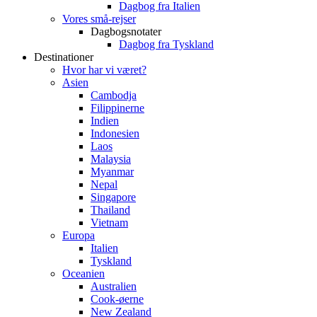
Dagbog fra Italien
Vores små-rejser
Dagbogsnotater
Dagbog fra Tyskland
Destinationer
Hvor har vi været?
Asien
Cambodja
Filippinerne
Indien
Indonesien
Laos
Malaysia
Myanmar
Nepal
Singapore
Thailand
Vietnam
Europa
Italien
Tyskland
Oceanien
Australien
Cook-øerne
New Zealand