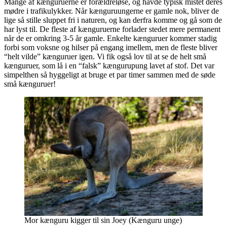
Mange af kænguruerne er forældreløse, og havde typisk mistet deres
mødre i trafikulykker. Når kænguruungerne er gamle nok, bliver de
lige så stille sluppet fri i naturen, og kan derfra komme og gå som de
har lyst til. De fleste af kænguruerne forlader stedet mere permanent
når de er omkring 3-5 år gamle. Enkelte kænguruer kommer stadig
forbi som voksne og hilser på engang imellem, men de fleste bliver
“helt vilde” kænguruer igen. Vi fik også lov til at se de helt små
kænguruer, som lå i en “falsk” kængurupung lavet af stof. Det var
simpelthen så hyggeligt at bruge et par timer sammen med de søde
små kænguruer!
Mor kænguru kigger til sin Joey (Kænguru unge)