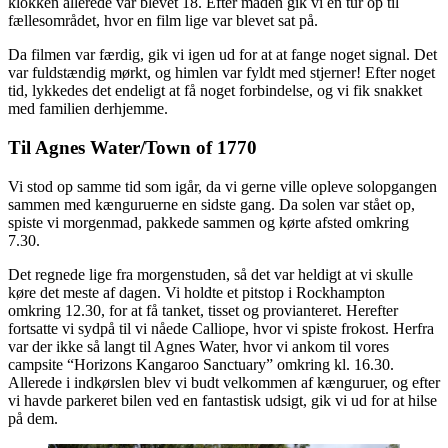
klokken allerede var blevet 18. Efter maden gik vi en tur op til
fællesområdet, hvor en film lige var blevet sat på.
Da filmen var færdig, gik vi igen ud for at at fange noget signal. Det
var fuldstændig mørkt, og himlen var fyldt med stjerner! Efter noget
tid, lykkedes det endeligt at få noget forbindelse, og vi fik snakket
med familien derhjemme.
Til Agnes Water/Town of 1770
Vi stod op samme tid som igår, da vi gerne ville opleve solopgangen
sammen med kænguruerne en sidste gang. Da solen var stået op,
spiste vi morgenmad, pakkede sammen og kørte afsted omkring
7.30.
Det regnede lige fra morgenstuden, så det var heldigt at vi skulle
køre det meste af dagen. Vi holdte et pitstop i Rockhampton
omkring 12.30, for at få tanket, tisset og provianteret. Herefter
fortsatte vi sydpå til vi nåede Calliope, hvor vi spiste frokost. Herfra
var der ikke så langt til Agnes Water, hvor vi ankom til vores
campsite “Horizons Kangaroo Sanctuary” omkring kl. 16.30.
Allerede i indkørslen blev vi budt velkommen af kænguruer, og efter
vi havde parkeret bilen ved en fantastisk udsigt, gik vi ud for at hilse
på dem.