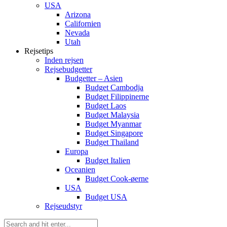
USA
Arizona
Californien
Nevada
Utah
Rejsetips
Inden rejsen
Rejsebudgetter
Budgetter – Asien
Budget Cambodja
Budget Filippinerne
Budget Laos
Budget Malaysia
Budget Myanmar
Budget Singapore
Budget Thailand
Europa
Budget Italien
Oceanien
Budget Cook-øerne
USA
Budget USA
Rejseudstyr