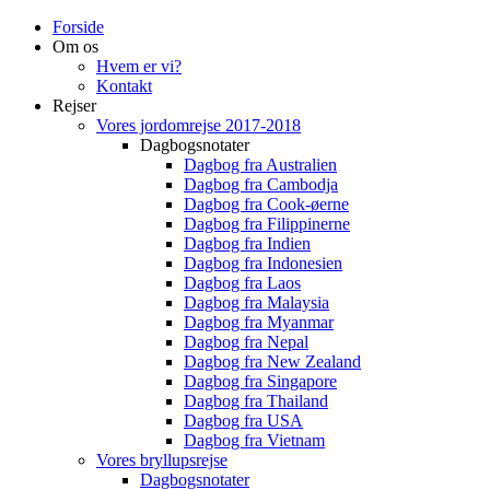
Forside
Om os
Hvem er vi?
Kontakt
Rejser
Vores jordomrejse 2017-2018
Dagbogsnotater
Dagbog fra Australien
Dagbog fra Cambodja
Dagbog fra Cook-øerne
Dagbog fra Filippinerne
Dagbog fra Indien
Dagbog fra Indonesien
Dagbog fra Laos
Dagbog fra Malaysia
Dagbog fra Myanmar
Dagbog fra Nepal
Dagbog fra New Zealand
Dagbog fra Singapore
Dagbog fra Thailand
Dagbog fra USA
Dagbog fra Vietnam
Vores bryllupsrejse
Dagbogsnotater