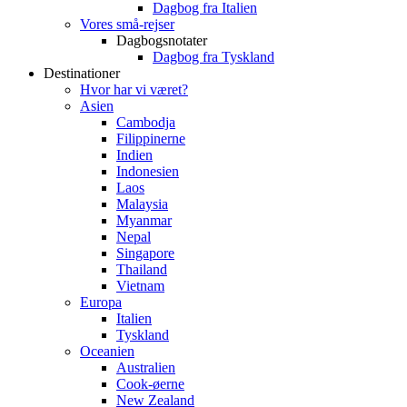
Dagbog fra Italien
Vores små-rejser
Dagbogsnotater
Dagbog fra Tyskland
Destinationer
Hvor har vi været?
Asien
Cambodja
Filippinerne
Indien
Indonesien
Laos
Malaysia
Myanmar
Nepal
Singapore
Thailand
Vietnam
Europa
Italien
Tyskland
Oceanien
Australien
Cook-øerne
New Zealand