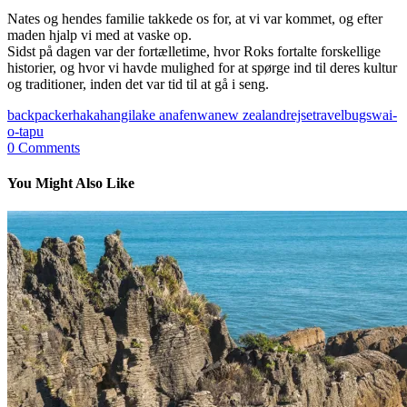
Nates og hendes familie takkede os for, at vi var kommet, og efter
maden hjalp vi med at vaske op.
Sidst på dagen var der fortælletime, hvor Roks fortalte forskellige
historier, og hvor vi havde mulighed for at spørge ind til deres kultur
og traditioner, inden det var tid til at gå i seng.
backpacker
haka
hangi
lake anafenwa
new zealand
rejse
travelbugs
wai-
o-tapu
0
Comments
You Might Also Like