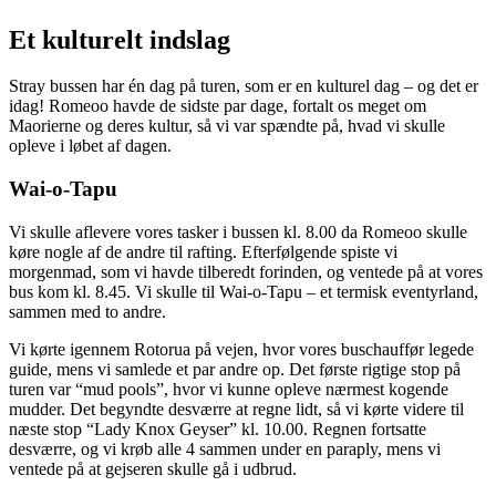
Et kulturelt indslag
Stray bussen har én dag på turen, som er en kulturel dag – og det er
idag! Romeoo havde de sidste par dage, fortalt os meget om
Maorierne og deres kultur, så vi var spændte på, hvad vi skulle
opleve i løbet af dagen.
Wai-o-Tapu
Vi skulle aflevere vores tasker i bussen kl. 8.00 da Romeoo skulle
køre nogle af de andre til rafting. Efterfølgende spiste vi
morgenmad, som vi havde tilberedt forinden, og ventede på at vores
bus kom kl. 8.45. Vi skulle til Wai-o-Tapu – et termisk eventyrland,
sammen med to andre.
Vi kørte igennem Rotorua på vejen, hvor vores buschauffør legede
guide, mens vi samlede et par andre op. Det første rigtige stop på
turen var “mud pools”, hvor vi kunne opleve nærmest kogende
mudder. Det begyndte desværre at regne lidt, så vi kørte videre til
næste stop “Lady Knox Geyser” kl. 10.00. Regnen fortsatte
desværre, og vi krøb alle 4 sammen under en paraply, mens vi
ventede på at gejseren skulle gå i udbrud.