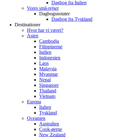
Dagbog fra Italien
Vores små-rejser
Dagbogsnotater
Dagbog fra Tyskland
Destinationer
Hvor har vi været?
Asien
Cambodja
Filippinerne
Indien
Indonesien
Laos
Malaysia
Myanmar
Nepal
Singapore
Thailand
Vietnam
Europa
Italien
Tyskland
Oceanien
Australien
Cook-øerne
New Zealand