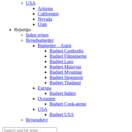
USA
Arizona
Californien
Nevada
Utah
Rejsetips
Inden rejsen
Rejsebudgetter
Budgetter – Asien
Budget Cambodja
Budget Filippinerne
Budget Laos
Budget Malaysia
Budget Myanmar
Budget Singapore
Budget Thailand
Europa
Budget Italien
Oceanien
Budget Cook-øerne
USA
Budget USA
Rejseudstyr