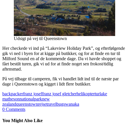
Udsigt på vej til Queenstown
Her checkede vi ind på “Lakeview Holiday Park”, og efterfølgende
gik vi ned i byen for at kigge på butikker, og for at finde en tur til
Milford Sound en af de kommende dage. Da vi havde shoppet og
fået bestilt turen, gik vi ud for at finde noget sen frokost/tidlig
aftensmad.
På vej tilbage til camperen, fik vi handlet lidt ind til de næste par
dage i Queenstown og kigget i lidt flere butikker.
backpacker
franz josef
franz josef gletcher
helikoptertur
lake
matheson
nationalpark
new
zealand
queenstown
rejse
travelbugs
wanaka
0
Comments
You Might Also Like