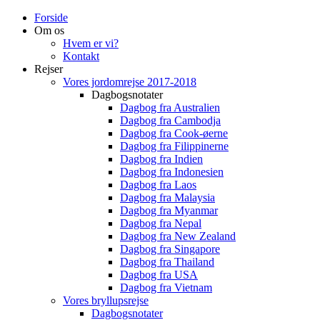
Forside
Om os
Hvem er vi?
Kontakt
Rejser
Vores jordomrejse 2017-2018
Dagbogsnotater
Dagbog fra Australien
Dagbog fra Cambodja
Dagbog fra Cook-øerne
Dagbog fra Filippinerne
Dagbog fra Indien
Dagbog fra Indonesien
Dagbog fra Laos
Dagbog fra Malaysia
Dagbog fra Myanmar
Dagbog fra Nepal
Dagbog fra New Zealand
Dagbog fra Singapore
Dagbog fra Thailand
Dagbog fra USA
Dagbog fra Vietnam
Vores bryllupsrejse
Dagbogsnotater