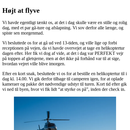
Højt at flyve
Vi havde egentligt tænkt os, at det i dag skulle være en stille og rolig
dag, med et par gå-ture og afslapning. Vi sov derfor alle længe, og
spiste sen morgenmad.
Vi besluttede os for at gå ud ved 13-tiden, og ville lige op forbi
receptionen på vejen, da vi havde overvejet at tage en helikoptertur
dagen efter. Her fik vi dog af vide, at det i dag var PERFEKT vejr
på toppen af gletsjerne, men at det ikke på forhånd var til at sige,
hvordan vejret ville blive imorgen.
Efter en kort snak, besluttede vi os for at bestille en helikoptertur til i
dag kl. 14.00. Vi gik derfor tilbage til camperen igen, for at oplade
kameraer og pakke det nødvendige udstyr til turen. Kort tid efter gik
vi ned til byen, hvor vi fik lidt “at styrke os på”, inden der check in.