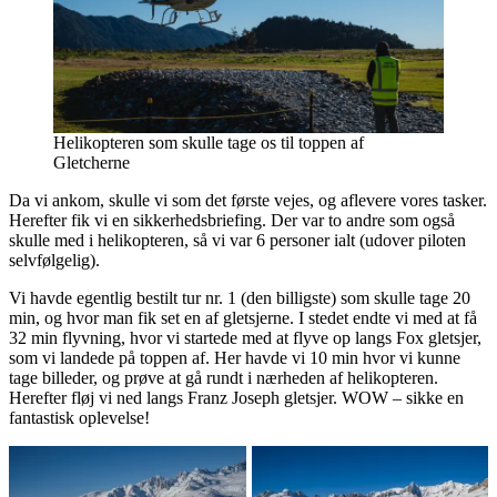
Helikopteren som skulle tage os til toppen af
Gletcherne
Da vi ankom, skulle vi som det første vejes, og aflevere vores tasker.
Herefter fik vi en sikkerhedsbriefing. Der var to andre som også
skulle med i helikopteren, så vi var 6 personer ialt (udover piloten
selvfølgelig).
Vi havde egentlig bestilt tur nr. 1 (den billigste) som skulle tage 20
min, og hvor man fik set en af gletsjerne. I stedet endte vi med at få
32 min flyvning, hvor vi startede med at flyve op langs Fox gletsjer,
som vi landede på toppen af. Her havde vi 10 min hvor vi kunne
tage billeder, og prøve at gå rundt i nærheden af helikopteren.
Herefter fløj vi ned langs Franz Joseph gletsjer. WOW – sikke en
fantastisk oplevelse!