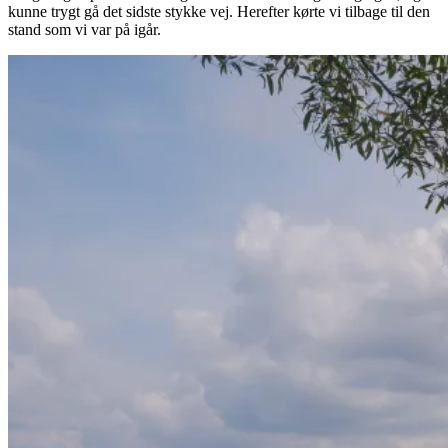
kunne trygt gå det sidste stykke vej. Herefter kørte vi tilbage til den
stand som vi var på igår.