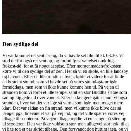
Den sydlige del
Vi var kommet ret sent i seng, da vi havde set film til kl. 03.30. Vi
stod derfor også ret sent op, og forlod først værelset omkring
frokost-tid, for at få noget at spise. Efter morgenmaden/frokosten
kørte vi til den sydlige del af øen. Her så vi en skole, en lille landsby
og havnen. Efter en lille rundtur i byen, kørte vi videre for at finde
en bestemt strand, som vi havde set på vores strand-gå-tur igår
formiddags, men som vi ikke kunne komme hen til. På vejen til
stranden kom vi forbi et lille tempel samt en stor Buddha statue som
sad og kiggede ud over vandet. Efter en længere gåtur fandt vi også
stranden, hvor vandet var lige så varmt som igår, men meget mere
klart. Det var sådan en fin strand, men vi kunne ikke blive der så
længe, pga, tidevandet var på vej ind, og det ville spærre vores vej
tilbage til scooteren. På vejen tilbage mødte vi en slange på stien op
til scooteren. Den var ikke voldsom stor, men alligevel stor nok, til at
vi lige tog et par skridt tilbage. Den forsvandt dog hurtigt igen, og vi