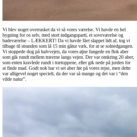
Vi blev noget overrasket da vi så vores værelse. Vi havde en hel
bygning for os selv, med stort indgangsparti, et soveværelse og
badeværelse – LÆKKERT! Da vi havde fået slappet lidt af, tog vi
tilbage til stranden som lå 15 min gåtur væk, for at se solnedgangen.
Vi stoppede dog på halvvejen, da vores øjne fangede en flok aber
som gik rundt mellem træerne langs vejen. Der var omkring 20 aber,
som enten kravlede rundt i trætoppene, eller gik nede på jorden for
at finde mad. Godt nok har vi set aber før på vores rejse, men dette
var alligevel noget specielt, da der var så mange og det var i “den
vilde natur”.