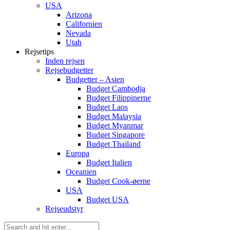
USA
Arizona
Californien
Nevada
Utah
Rejsetips
Inden rejsen
Rejsebudgetter
Budgetter – Asien
Budget Cambodja
Budget Filippinerne
Budget Laos
Budget Malaysia
Budget Myanmar
Budget Singapore
Budget Thailand
Europa
Budget Italien
Oceanien
Budget Cook-øerne
USA
Budget USA
Rejseudstyr