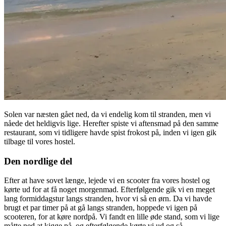
Solen var næsten gået ned, da vi endelig kom til stranden, men vi
nåede det heldigvis lige. Herefter spiste vi aftensmad på den samme
restaurant, som vi tidligere havde spist frokost på, inden vi igen gik
tilbage til vores hostel.
Den nordlige del
Efter at have sovet længe, lejede vi en scooter fra vores hostel og
kørte ud for at få noget morgenmad. Efterfølgende gik vi en meget
lang formiddagstur langs stranden, hvor vi så en ørn. Da vi havde
brugt et par timer på at gå langs stranden, hoppede vi igen på
scooteren, for at køre nordpå. Vi fandt en lille øde stand, som vi lige
måtte ned at kigge på, og efterfølgende kørte vi ud og så