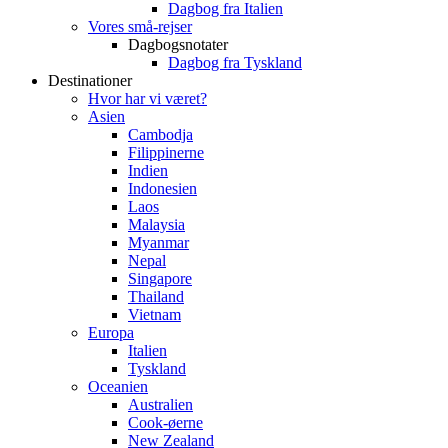
Dagbog fra Italien
Vores små-rejser
Dagbogsnotater
Dagbog fra Tyskland
Destinationer
Hvor har vi været?
Asien
Cambodja
Filippinerne
Indien
Indonesien
Laos
Malaysia
Myanmar
Nepal
Singapore
Thailand
Vietnam
Europa
Italien
Tyskland
Oceanien
Australien
Cook-øerne
New Zealand