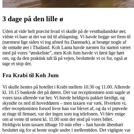
3 dage på den lille ø
Uden at vide helt præcist hvad vi skulle på de vestthailandske øer,
vidste vi bare at det var tid til afslapning. Vi havde begge set frem til
(nærmest lige siden vi tog afsted fra Danmark), at besøge nogle af
de omtalte øer i Thailand. Koh Lanta havde næsten fra starten været
med på vores “ønskeliste”, men Koh Jum havde vi først lige hørt
om, og da den praktisk talt lå på vejen, besluttede vi os for, også at
tage et stop der.
Fra Krabi til Koh Jum
Vi skulle hentes på hotellet i Krabi mellem 10.30 og 11.00. Allerede
kl. 10.15 bankede det på døren. Det var receptionisten som sagde at
vores taxa allerede var her. Vi havde heldigvis pakket færdigt, og
skyndte os ned til hoveddøren – men taxaen var væk. Hverken vi,
eller receptionisten forsod hvor han var blevet af, og da vi prøvede
at ringe til firmaet, var der ingen som tog telefonen. Vi blev enige
om at vente til senest kl. 11.00 som der stod på vores billet.
Heldigvis kom taxaen tilbage 10 min efter – han havde åbenbart
besluttet sig for at hente nogle andre i mellemtiden. Det vigtigste var