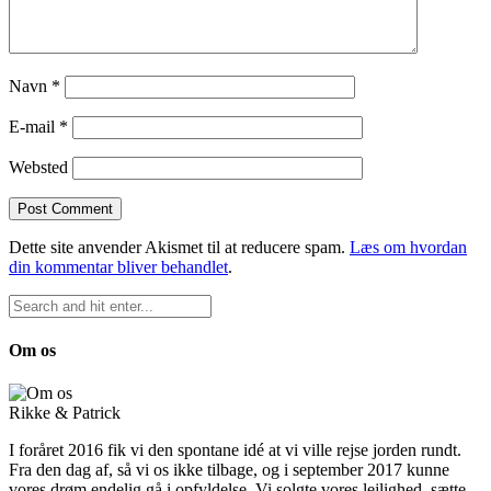
Navn
*
E-mail
*
Websted
Dette site anvender Akismet til at reducere spam.
Læs om hvordan
din kommentar bliver behandlet
.
Om os
Rikke & Patrick
I foråret 2016 fik vi den spontane idé at vi ville rejse jorden rundt.
Fra den dag af, så vi os ikke tilbage, og i september 2017 kunne
vores drøm endelig gå i opfyldelse. Vi solgte vores lejlighed, sætte