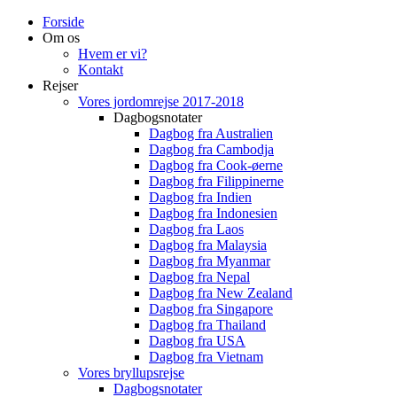
Forside
Om os
Hvem er vi?
Kontakt
Rejser
Vores jordomrejse 2017-2018
Dagbogsnotater
Dagbog fra Australien
Dagbog fra Cambodja
Dagbog fra Cook-øerne
Dagbog fra Filippinerne
Dagbog fra Indien
Dagbog fra Indonesien
Dagbog fra Laos
Dagbog fra Malaysia
Dagbog fra Myanmar
Dagbog fra Nepal
Dagbog fra New Zealand
Dagbog fra Singapore
Dagbog fra Thailand
Dagbog fra USA
Dagbog fra Vietnam
Vores bryllupsrejse
Dagbogsnotater