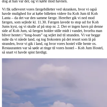
dog at han var der, og vi kørte mod havnen.
Vi fik udleveret vores færgebilletter ved skranken, hvor vi også
havde mulighed for at købe billetten videre fra Koh Jum til Koh
Lanta – da det var den samme færge. Herefter gik vi ned mod
færgen, som sejlede kl. 11.30. Færgen lavede to stop ud for Koh
Jums kyst, og vi skulle af på stop nr. 2. Der er ingen havn på denne
side af Koh Jum, så færgen holder stille midt i vandet, hvorfra man
bliver hentet i “long-boats” og sejlet ind til stranden. Vi var begge
sulte da vi nåede land, og tog frokosten på det resort som lå på
stranden, hvor vi gik i land, og hvor vores hostel ville hente os.
Restauranten var så søde at ringe til vores hostel – Koh Jum Hostel,
så snart vi havde spist færdigt.