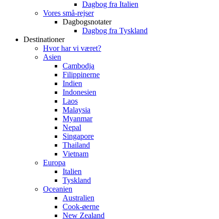
Dagbog fra Italien
Vores små-rejser
Dagbogsnotater
Dagbog fra Tyskland
Destinationer
Hvor har vi været?
Asien
Cambodja
Filippinerne
Indien
Indonesien
Laos
Malaysia
Myanmar
Nepal
Singapore
Thailand
Vietnam
Europa
Italien
Tyskland
Oceanien
Australien
Cook-øerne
New Zealand