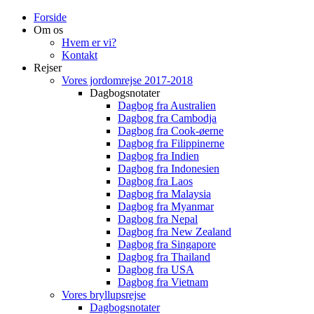
Forside
Om os
Hvem er vi?
Kontakt
Rejser
Vores jordomrejse 2017-2018
Dagbogsnotater
Dagbog fra Australien
Dagbog fra Cambodja
Dagbog fra Cook-øerne
Dagbog fra Filippinerne
Dagbog fra Indien
Dagbog fra Indonesien
Dagbog fra Laos
Dagbog fra Malaysia
Dagbog fra Myanmar
Dagbog fra Nepal
Dagbog fra New Zealand
Dagbog fra Singapore
Dagbog fra Thailand
Dagbog fra USA
Dagbog fra Vietnam
Vores bryllupsrejse
Dagbogsnotater