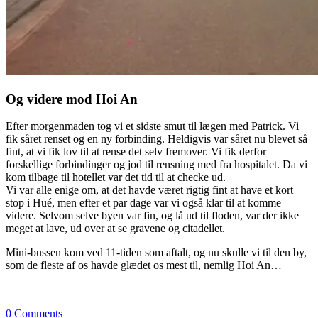
Og videre mod Hoi An
Efter morgenmaden tog vi et sidste smut til lægen med Patrick. Vi
fik såret renset og en ny forbinding. Heldigvis var såret nu blevet så
fint, at vi fik lov til at rense det selv fremover. Vi fik derfor
forskellige forbindinger og jod til rensning med fra hospitalet. Da vi
kom tilbage til hotellet var det tid til at checke ud.
Vi var alle enige om, at det havde været rigtig fint at have et kort
stop i Hué, men efter et par dage var vi også klar til at komme
videre. Selvom selve byen var fin, og lå ud til floden, var der ikke
meget at lave, ud over at se gravene og citadellet.
Mini-bussen kom ved 11-tiden som aftalt, og nu skulle vi til den by,
som de fleste af os havde glædet os mest til, nemlig Hoi An…
0
Comments