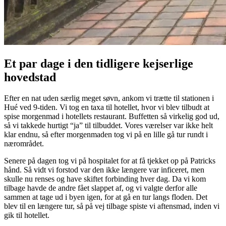
Et par dage i den tidligere kejserlige
hovedstad
Efter en nat uden særlig meget søvn, ankom vi trætte til stationen i
Hué ved 9-tiden. Vi tog en taxa til hotellet, hvor vi blev tilbudt at
spise morgenmad i hotellets restaurant. Buffetten så virkelig god ud,
så vi takkede hurtigt “ja” til tilbuddet. Vores værelser var ikke helt
klar endnu, så efter morgenmaden tog vi på en lille gå tur rundt i
nærområdet.
Senere på dagen tog vi på hospitalet for at få tjekket op på Patricks
hånd. Så vidt vi forstod var den ikke længere var inficeret, men
skulle nu renses og have skiftet forbinding hver dag. Da vi kom
tilbage havde de andre fået slappet af, og vi valgte derfor alle
sammen at tage ud i byen igen, for at gå en tur langs floden. Det
blev til en længere tur, så på vej tilbage spiste vi aftensmad, inden vi
gik til hotellet.