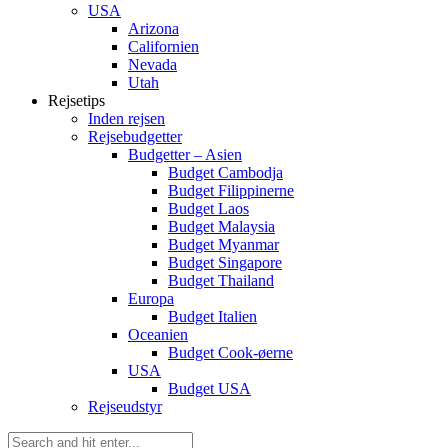
USA
Arizona
Californien
Nevada
Utah
Rejsetips
Inden rejsen
Rejsebudgetter
Budgetter – Asien
Budget Cambodja
Budget Filippinerne
Budget Laos
Budget Malaysia
Budget Myanmar
Budget Singapore
Budget Thailand
Europa
Budget Italien
Oceanien
Budget Cook-øerne
USA
Budget USA
Rejseudstyr