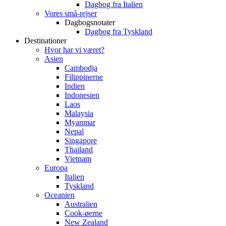
Dagbog fra Italien
Vores små-rejser
Dagbogsnotater
Dagbog fra Tyskland
Destinationer
Hvor har vi været?
Asien
Cambodja
Filippinerne
Indien
Indonesien
Laos
Malaysia
Myanmar
Nepal
Singapore
Thailand
Vietnam
Europa
Italien
Tyskland
Oceanien
Australien
Cook-øerne
New Zealand