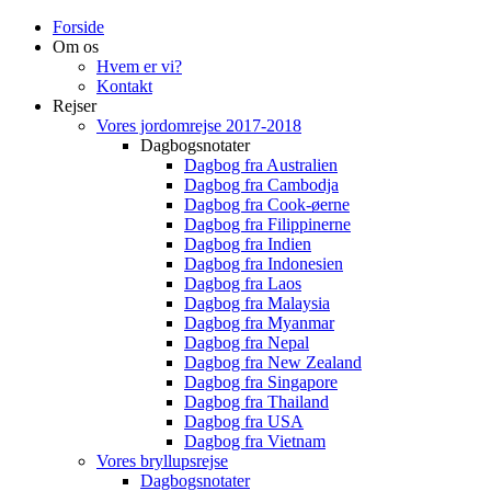
Forside
Om os
Hvem er vi?
Kontakt
Rejser
Vores jordomrejse 2017-2018
Dagbogsnotater
Dagbog fra Australien
Dagbog fra Cambodja
Dagbog fra Cook-øerne
Dagbog fra Filippinerne
Dagbog fra Indien
Dagbog fra Indonesien
Dagbog fra Laos
Dagbog fra Malaysia
Dagbog fra Myanmar
Dagbog fra Nepal
Dagbog fra New Zealand
Dagbog fra Singapore
Dagbog fra Thailand
Dagbog fra USA
Dagbog fra Vietnam
Vores bryllupsrejse
Dagbogsnotater