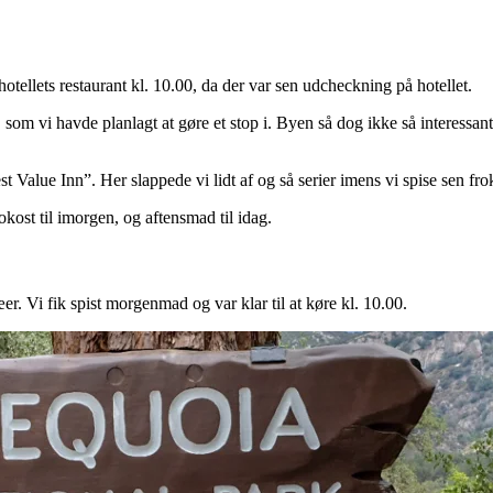
tellets restaurant kl. 10.00, da der var sen udcheckning på hotellet.
m vi havde planlagt at gøre et stop i. Byen så dog ikke så interessant u
t Value Inn”. Her slappede vi lidt af og så serier imens vi spise sen fro
kost til imorgen, og aftensmad til idag.
æer. Vi fik spist morgenmad og var klar til at køre kl. 10.00.