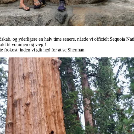
ndskab, og yderligere en halv time senere, nåede vi officielt Sequoia Na
rhold til volumen og vægt!
e frokost, inden vi gik ned for at se Sherman.