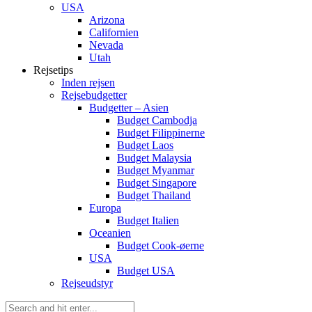
USA
Arizona
Californien
Nevada
Utah
Rejsetips
Inden rejsen
Rejsebudgetter
Budgetter – Asien
Budget Cambodja
Budget Filippinerne
Budget Laos
Budget Malaysia
Budget Myanmar
Budget Singapore
Budget Thailand
Europa
Budget Italien
Oceanien
Budget Cook-øerne
USA
Budget USA
Rejseudstyr