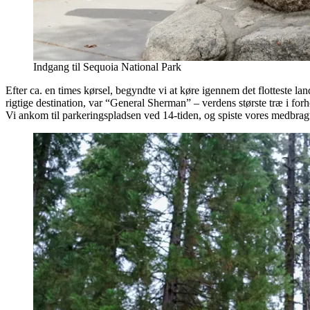
Indgang til Sequoia National Park
Efter ca. en times kørsel, begyndte vi at køre igennem det flotteste la
rigtige destination, var “General Sherman” – verdens største træ i fo
Vi ankom til parkeringspladsen ved 14-tiden, og spiste vores medbragt