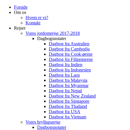
Forside
Om os
Hvem er vi?
Kontakt
Rejser
Vores jordomrejse 2017-2018
Dagbogsnotater
Dagbog fra Australien
Dagbog fra Cambodja
Dagbog fra Cook-øerne
Dagbog fra Filippinerne
Dagbog fra Indien
Dagbog fra Indonesien
Dagbog fra Laos
Dagbog fra Malaysia
Dagbog fra Myanmar
Dagbog fra Nepal
Dagbog fra New Zealand
Dagbog fra Singapore
Dagbog fra Thailand
Dagbog fra USA
Dagbog fra Vietnam
Vores bryllupsrejse
Dagbogsnotater