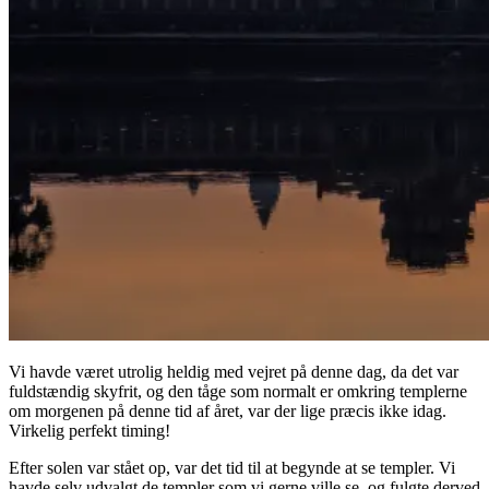
Vi havde været utrolig heldig med vejret på denne dag, da det var
fuldstændig skyfrit, og den tåge som normalt er omkring templerne
om morgenen på denne tid af året, var der lige præcis ikke idag.
Virkelig perfekt timing!
Efter solen var stået op, var det tid til at begynde at se templer. Vi
havde selv udvalgt de templer som vi gerne ville se, og fulgte derved