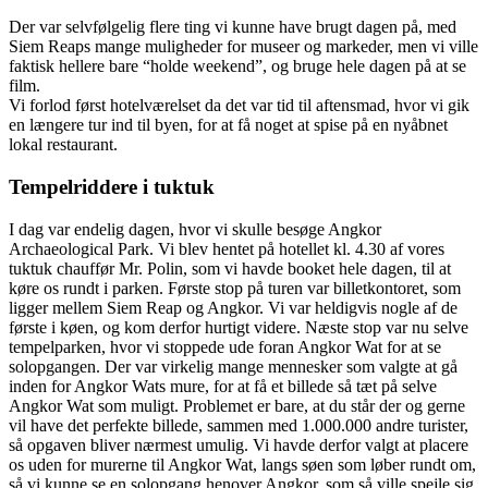
Der var selvfølgelig flere ting vi kunne have brugt dagen på, med
Siem Reaps mange muligheder for museer og markeder, men vi ville
faktisk hellere bare “holde weekend”, og bruge hele dagen på at se
film.
Vi forlod først hotelværelset da det var tid til aftensmad, hvor vi gik
en længere tur ind til byen, for at få noget at spise på en nyåbnet
lokal restaurant.
Tempelriddere i tuktuk
I dag var endelig dagen, hvor vi skulle besøge Angkor
Archaeological Park. Vi blev hentet på hotellet kl. 4.30 af vores
tuktuk chauffør Mr. Polin, som vi havde booket hele dagen, til at
køre os rundt i parken. Første stop på turen var billetkontoret, som
ligger mellem Siem Reap og Angkor. Vi var heldigvis nogle af de
første i køen, og kom derfor hurtigt videre. Næste stop var nu selve
tempelparken, hvor vi stoppede ude foran Angkor Wat for at se
solopgangen. Der var virkelig mange mennesker som valgte at gå
inden for Angkor Wats mure, for at få et billede så tæt på selve
Angkor Wat som muligt. Problemet er bare, at du står der og gerne
vil have det perfekte billede, sammen med 1.000.000 andre turister,
så opgaven bliver nærmest umulig. Vi havde derfor valgt at placere
os uden for murerne til Angkor Wat, langs søen som løber rundt om,
så vi kunne se en solopgang henover Angkor, som så ville spejle sig