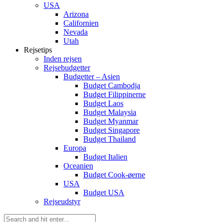
USA
Arizona
Californien
Nevada
Utah
Rejsetips
Inden rejsen
Rejsebudgetter
Budgetter – Asien
Budget Cambodja
Budget Filippinerne
Budget Laos
Budget Malaysia
Budget Myanmar
Budget Singapore
Budget Thailand
Europa
Budget Italien
Oceanien
Budget Cook-øerne
USA
Budget USA
Rejseudstyr