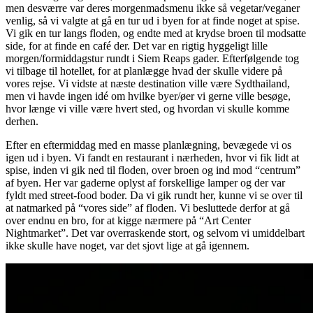
men desværre var deres morgenmadsmenu ikke så vegetar/veganer
venlig, så vi valgte at gå en tur ud i byen for at finde noget at spise.
Vi gik en tur langs floden, og endte med at krydse broen til modsatte
side, for at finde en café der. Det var en rigtig hyggeligt lille
morgen/formiddagstur rundt i Siem Reaps gader. Efterfølgende tog
vi tilbage til hotellet, for at planlægge hvad der skulle videre på
vores rejse. Vi vidste at næste destination ville være Sydthailand,
men vi havde ingen idé om hvilke byer/øer vi gerne ville besøge,
hvor længe vi ville være hvert sted, og hvordan vi skulle komme
derhen.
Efter en eftermiddag med en masse planlægning, bevægede vi os
igen ud i byen. Vi fandt en restaurant i nærheden, hvor vi fik lidt at
spise, inden vi gik ned til floden, over broen og ind mod “centrum”
af byen. Her var gaderne oplyst af forskellige lamper og der var
fyldt med street-food boder. Da vi gik rundt her, kunne vi se over til
at natmarked på “vores side” af floden. Vi besluttede derfor at gå
over endnu en bro, for at kigge nærmere på “Art Center
Nightmarket”. Det var overraskende stort, og selvom vi umiddelbart
ikke skulle have noget, var det sjovt lige at gå igennem.