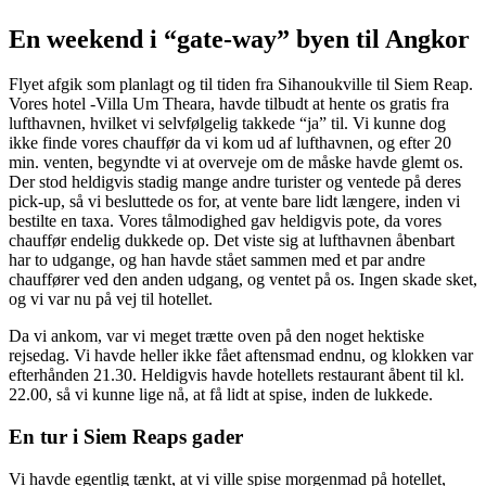
En weekend i “gate-way” byen til Angkor
Flyet afgik som planlagt og til tiden fra Sihanoukville til Siem Reap.
Vores hotel -Villa Um Theara, havde tilbudt at hente os gratis fra
lufthavnen, hvilket vi selvfølgelig takkede “ja” til. Vi kunne dog
ikke finde vores chauffør da vi kom ud af lufthavnen, og efter 20
min. venten, begyndte vi at overveje om de måske havde glemt os.
Der stod heldigvis stadig mange andre turister og ventede på deres
pick-up, så vi besluttede os for, at vente bare lidt længere, inden vi
bestilte en taxa. Vores tålmodighed gav heldigvis pote, da vores
chauffør endelig dukkede op. Det viste sig at lufthavnen åbenbart
har to udgange, og han havde stået sammen med et par andre
chauffører ved den anden udgang, og ventet på os. Ingen skade sket,
og vi var nu på vej til hotellet.
Da vi ankom, var vi meget trætte oven på den noget hektiske
rejsedag. Vi havde heller ikke fået aftensmad endnu, og klokken var
efterhånden 21.30. Heldigvis havde hotellets restaurant åbent til kl.
22.00, så vi kunne lige nå, at få lidt at spise, inden de lukkede.
En tur i Siem Reaps gader
Vi havde egentlig tænkt, at vi ville spise morgenmad på hotellet,