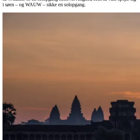
i søen – og WAUW – sikke en solopgang.