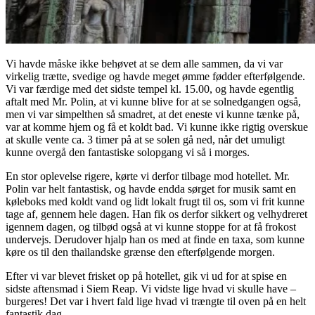
Vi havde måske ikke behøvet at se dem alle sammen, da vi var
virkelig trætte, svedige og havde meget ømme fødder efterfølgende.
Vi var færdige med det sidste tempel kl. 15.00, og havde egentlig
aftalt med Mr. Polin, at vi kunne blive for at se solnedgangen også,
men vi var simpelthen så smadret, at det eneste vi kunne tænke på,
var at komme hjem og få et koldt bad. Vi kunne ikke rigtig overskue
at skulle vente ca. 3 timer på at se solen gå ned, når det umuligt
kunne overgå den fantastiske solopgang vi så i morges.
En stor oplevelse rigere, kørte vi derfor tilbage mod hotellet. Mr.
Polin var helt fantastisk, og havde endda sørget for musik samt en
køleboks med koldt vand og lidt lokalt frugt til os, som vi frit kunne
tage af, gennem hele dagen. Han fik os derfor sikkert og velhydreret
igennem dagen, og tilbød også at vi kunne stoppe for at få frokost
undervejs. Derudover hjalp han os med at finde en taxa, som kunne
køre os til den thailandske grænse den efterfølgende morgen.
Efter vi var blevet frisket op på hotellet, gik vi ud for at spise en
sidste aftensmad i Siem Reap. Vi vidste lige hvad vi skulle have –
burgeres! Det var i hvert fald lige hvad vi trængte til oven på en helt
fantastik dag.