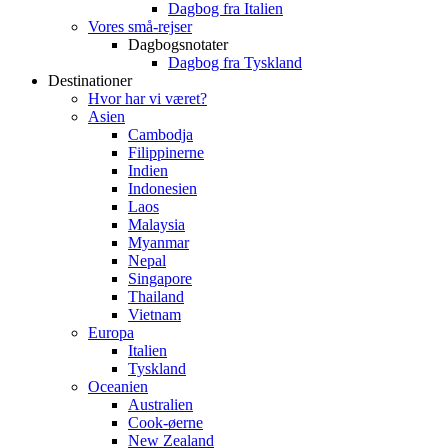
Dagbog fra Italien
Vores små-rejser
Dagbogsnotater
Dagbog fra Tyskland
Destinationer
Hvor har vi været?
Asien
Cambodja
Filippinerne
Indien
Indonesien
Laos
Malaysia
Myanmar
Nepal
Singapore
Thailand
Vietnam
Europa
Italien
Tyskland
Oceanien
Australien
Cook-øerne
New Zealand