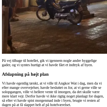
På vej tilbage til hotellet, gik vi igennem nogle andre hyggelige
gader, og vi syntes hurtigt at vi havde fået et indtryk af byen.
Afslapning på højt plan
Vi havde egentlig tænkt, at vi ville til Angkor Wat i dag, men da vi
efter mange overvejelser, havde besluttet os for, at vi gerne ville se
solopgangen, ville vi hellere vente til imorgen, da det skulle være
mere klart vejr. Derfor havde vi ikke rigtig noget planlagt for dagen,
så efter vi havde spist morgenmad inde i byen, brugte vi resten af
dagen på at få slappet helt af på hotelværelset.